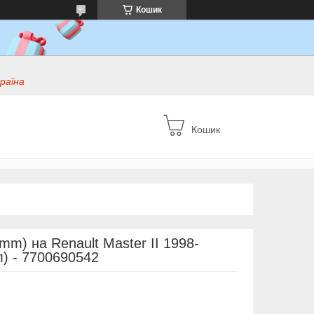
Кошик
раїна
Кошик
m) на Renault Master II 1998-
л) - 7700690542