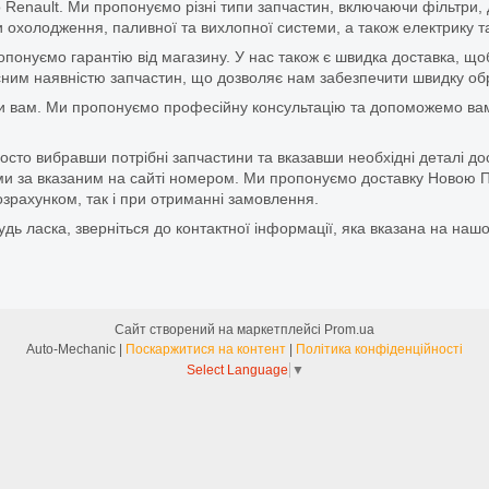
 Renault. Ми пропонуємо різні типи запчастин, включаючи фільтри, д
 охолодження, паливної та вихлопної системи, а також електрику та
ропонуємо гарантію від магазину. У нас також є швидка доставка, 
м наявністю запчастин, що дозволяє нам забезпечити швидку обро
и вам. Ми пропонуємо професійну консультацію та допоможемо вам
то вибравши потрібні запчастини та вказавши необхідні деталі до
и за вказаним на сайті номером. Ми пропонуємо доставку Новою П
зрахунком, так і при отриманні замовлення.
дь ласка, зверніться до контактної інформації, яка вказана на нашо
Сайт створений на маркетплейсі
Prom.ua
Auto-Mechanic |
Поскаржитися на контент
|
Політика конфіденційності
Select Language
▼