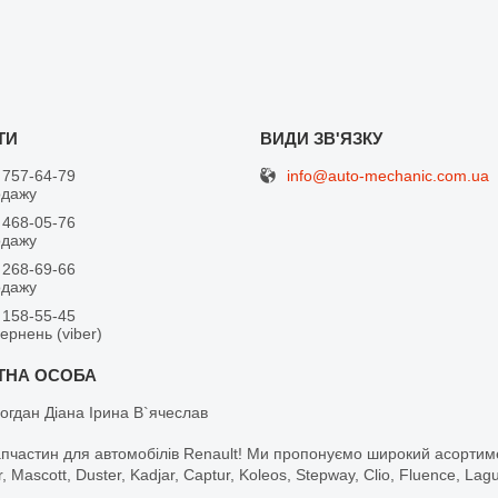
info@auto-mechanic.com.ua
 757-64-79
одажу
 468-05-76
одажу
 268-69-66
одажу
 158-55-45
вернень (viber)
огдан Діана Ірина В`ячеслав
апчастин для автомобілів Renault! Ми пропонуємо широкий асортим
r, Mascott, Duster, Kadjar, Captur, Koleos, Stepway, Clio, Fluence, La