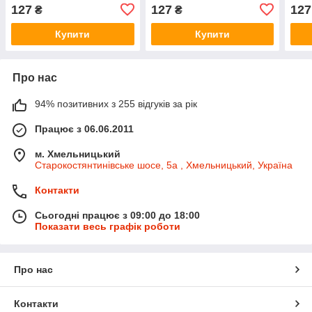
Renault (Оригинал) -
7703075219
(Ори
127
127
127
₴
₴
7703075219
Купити
Купити
Про нас
94% позитивних з 255 відгуків за рік
Працює з 06.06.2011
м. Хмельницький
Старокостянтинівське шосе, 5а , Хмельницький, Україна
Контакти
Сьогодні працює з 09:00 до 18:00
Показати весь графік роботи
Про нас
Контакти