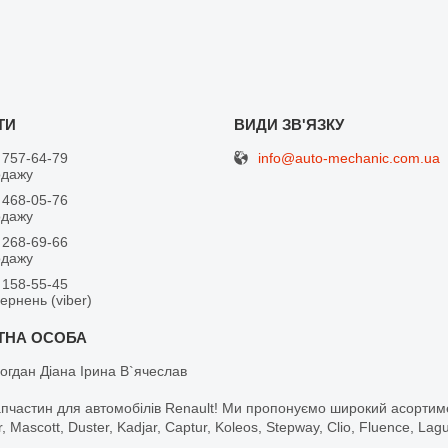
info@auto-mechanic.com.ua
 757-64-79
одажу
 468-05-76
одажу
 268-69-66
одажу
 158-55-45
вернень (viber)
огдан Діана Ірина В`ячеслав
апчастин для автомобілів Renault! Ми пропонуємо широкий асортим
r, Mascott, Duster, Kadjar, Captur, Koleos, Stepway, Clio, Fluence, La