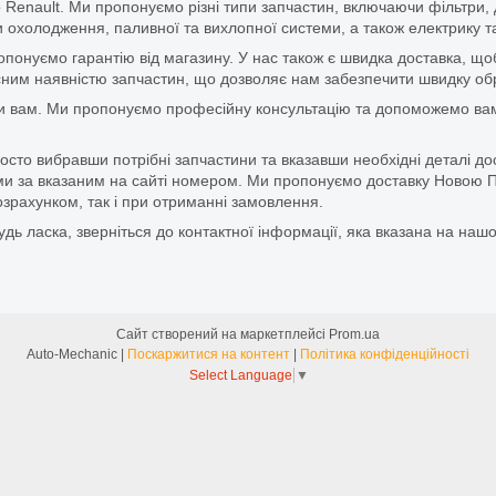
 Renault. Ми пропонуємо різні типи запчастин, включаючи фільтри, д
 охолодження, паливної та вихлопної системи, а також електрику та
ропонуємо гарантію від магазину. У нас також є швидка доставка, 
м наявністю запчастин, що дозволяє нам забезпечити швидку обро
и вам. Ми пропонуємо професійну консультацію та допоможемо вам
то вибравши потрібні запчастини та вказавши необхідні деталі до
и за вказаним на сайті номером. Ми пропонуємо доставку Новою П
зрахунком, так і при отриманні замовлення.
дь ласка, зверніться до контактної інформації, яка вказана на нашо
Сайт створений на маркетплейсі
Prom.ua
Auto-Mechanic |
Поскаржитися на контент
|
Політика конфіденційності
Select Language
▼