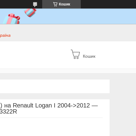
Кошик
раїна
Кошик
) на Renault Logan I 2004->2012 —
13322R