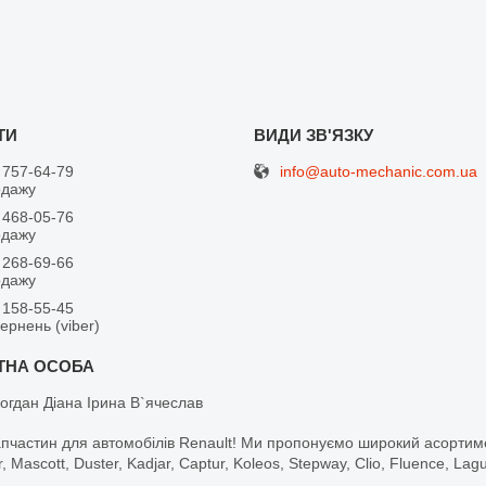
info@auto-mechanic.com.ua
 757-64-79
одажу
 468-05-76
одажу
 268-69-66
одажу
 158-55-45
вернень (viber)
огдан Діана Ірина В`ячеслав
апчастин для автомобілів Renault! Ми пропонуємо широкий асортим
r, Mascott, Duster, Kadjar, Captur, Koleos, Stepway, Clio, Fluence, La