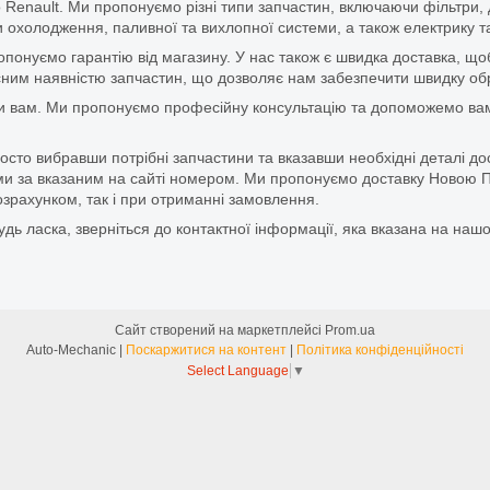
 Renault. Ми пропонуємо різні типи запчастин, включаючи фільтри, д
 охолодження, паливної та вихлопної системи, а також електрику та
ропонуємо гарантію від магазину. У нас також є швидка доставка, 
м наявністю запчастин, що дозволяє нам забезпечити швидку обро
и вам. Ми пропонуємо професійну консультацію та допоможемо вам
то вибравши потрібні запчастини та вказавши необхідні деталі до
и за вказаним на сайті номером. Ми пропонуємо доставку Новою П
зрахунком, так і при отриманні замовлення.
дь ласка, зверніться до контактної інформації, яка вказана на нашо
Сайт створений на маркетплейсі
Prom.ua
Auto-Mechanic |
Поскаржитися на контент
|
Політика конфіденційності
Select Language
▼